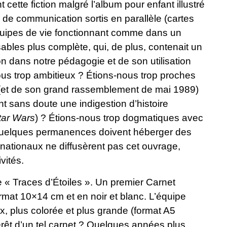
cette fiction malgré l’album pour enfant illustré
ls de communication sortis en parallèle (cartes
équipes de vie fonctionnant comme dans un
ables plus complète, qui, de plus, contenait un
ction dans notre pédagogie et de son utilisation
us trop ambitieux ? Étions-nous trop proches
» (et de son grand rassemblement de mai 1989)
 sans doute une indigestion d’histoire
tar Wars
) ? Étions-nous trop dogmatiques avec
et quelques permanences doivent héberger des
 nationaux ne diffusèrent pas cet ouvrage,
vités.
 « Traces d’Étoiles ». Un premier Carnet
rmat 10×14 cm et en noir et blanc. L’équipe
, plus colorée et plus grande (format A5
térêt d’un tel carnet ? Quelques années plus