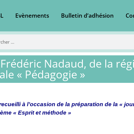
L
Evènements
Bulletin d’adhésion
Co
 Frédéric Nadaud, de la rég
ale « Pédagogie »
cueilli à l’occasion de la préparation de la « jo
hème « Esprit et méthode »