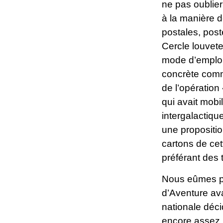
ne pas oublier
à la manière d
postales, post
Cercle louvete
mode d’emploi ,
concrète comm
de l’opératio
qui avait mobi
intergalactiq
une propositio
cartons de cet
préférant des 
Nous eûmes plu
d’Aventure ava
nationale déci
encore assez p