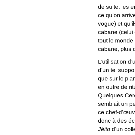
de suite, les 
ce qu’on arriv
vogue) et qu’i
cabane (celui o
tout le monde 
cabane, plus 
L’utilisation 
d’un tel suppo
que sur le pla
en outre de ri
Quelques Cerc
semblait un peu
ce chef-d’œuv
donc à des écr
Jéito
d’un colle