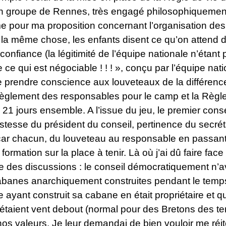
n groupe de Rennes, très engagé philosophiquement
 pour ma proposition concernant l’organisation des co
s la même chose, les enfants disent ce qu’on attend d
 confiance (la légitimité de l’équipe nationale n’étan
ce qui est négociable ! ! ! », conçu par l’équipe natio
e prendre conscience aux louveteaux de la différence e
 règlement des responsables pour le camp et la Règle
21 jours ensemble. A l’issue du jeu, le premier cons
stesse du président du conseil, pertinence du secré
car chacun, du louveteau au responsable en passant 
 formation sur la place à tenir. Là où j’ai dû faire f
sue des discussions : le conseil démocratiquement n’av
banes anarchiquement construites pendant le temps c
ayant construit sa cabane en était propriétaire et qu’i
taient vent debout (normal pour des Bretons des terre
nos valeurs. Je leur demandai de bien vouloir me réité