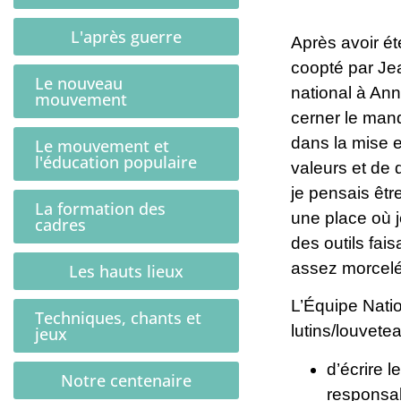
L'après guerre
Après avoir ét
coopté par Je
Le nouveau
national à Ann
mouvement
cerner le manq
dans la mise e
Le mouvement et
l'éducation populaire
valeurs et de 
je pensais êtr
La formation des
une place où j
cadres
des outils fai
assez morcelée
Les hauts lieux
L’Équipe Nati
Techniques, chants et
lutins/louvete
jeux
d’écrire 
Notre centenaire
responsa