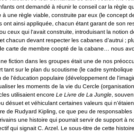
enfants ont demandé à réunir le conseil car la règle qu
e à une règle viable, construite par eux (le concept d
ls ont ainsi appliquée, chacun étant garant de son resp
u ceux qui l’avait construite, introduisant la notion d
et chacun devant respecter les cabanes d’autrui ; plu
de carte de membre coopté de la cabane… nous avo
d’une fiction dans les groupes était une de nos préocc
rt tant sur le plan du scoutisme (le cadre symboliqu
n de l’éducation populaire (développement de l’imagina
tualiser les moments de la vie du Cercle (organisati
les utilisaient encore
Le Livre de La Jungle
, souven
 désuet et véhiculant certaines valeurs qui n’étaient p
re de Rudyard Kipling, ce que peu de responsables 
ivains une histoire qui pourrait servir de support à 
ctif qui signait C. Arzel. Le sous-titre de cette histoir