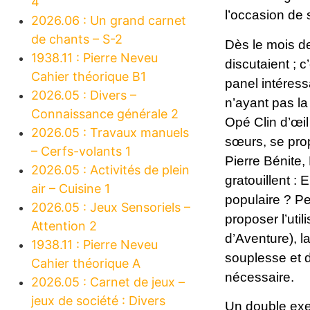
4
l’occasion de s
2026.06 : Un grand carnet
de chants – S-2
Dès le mois de
1938.11 : Pierre Neveu
discutaient ; 
Cahier théorique B1
panel intéress
2026.05 : Divers –
n’ayant pas la
Connaissance générale 2
Opé Clin d’œil
2026.05 : Travaux manuels
sœurs, se prop
– Cerfs-volants 1
Pierre Bénite, 
2026.05 : Activités de plein
gratouillent :
air – Cuisine 1
populaire ? P
2026.05 : Jeux Sensoriels –
proposer l’uti
Attention 2
d’Aventure), l
1938.11 : Pierre Neveu
souplesse et d
Cahier théorique A
nécessaire.
2026.05 : Carnet de jeux –
jeux de société : Divers
Un double exem