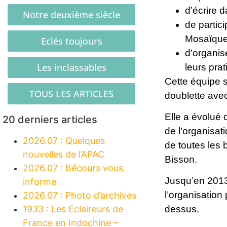
d’écrire 
Notre deuxième siècle
de partic
Mosaïque,
Eclés toujours
d’organis
Les inclassables
leurs pra
Cette équipe 
TOUS LES ARTICLES
doublette avec
Elle a évolué 
20 derniers articles
de l’organisa
2026.07 : Quelques
de toutes les 
nouvelles de l’APAC
Bisson.
2026.07 : Bécours vous
Jusqu’en 2013,
informe
l’organisation
2026.07 : Photo d’archives
1933 : Les Eclaireurs de
dessus.
France en Indochine –