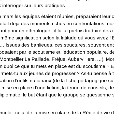
’interroger sur leurs pratiques.
 mars les équipes étaient réunies, préparaient leur c
c’était déjà des moments riches en confrontations, nos
ant pour un ethnologue : il fallut parfois traduire d
 même signification selon la latitude où vous vivez ! 
… Issues des banlieues, ces structures, souvent enc
osaient par le scoutisme et l’éducation populaire, d
Montpellier La Paillade, Fréjus, Aubervilliers, …). Mo
 En quoi ce que tu mets en place est du scoutisme ? E
ermets-tu aux jeunes de progresser ? As-tu pensé à 
lisation d’outils nationaux (de la fiche pédagogique 
a mise en place d’une fiction, la tenue de conseils, 
iplomatie, le but étant que le groupe se questionne s
ple : celui de la mise en place de la Règle de vie 