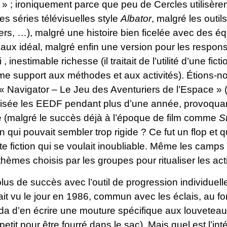
 » ; ironiquement parce que peu de Cercles utilisèrent 
es séries télévisuelles style
Albator
, malgré les outi
ers, …), malgré une histoire bien ficelée avec des 
aux idéal, malgré enfin une version pour les respons
 inestimable richesse (il traitait de l’utilité d’une fi
e support aux méthodes et aux activités). Étions-no
n « Navigator – Le Jeu des Aventuriers de l’Espace 
lisée les EEDF pendant plus d’une année, provoquant
ue (malgré le succès déjà à l’époque de film comme
S
n qui pouvait sembler trop rigide ? Ce fut un flop 
te fiction qui se voulait inoubliable. Même les camps
thèmes choisis par les groupes pour ritualiser les acti
s de succès avec l’outil de progression individuelle
it vu le jour en 1986, commun avec les éclais, au fo
da d’en écrire une mouture spécifique aux louveteaux
etit pour être fourré dans le sac). Mais quel est l’in