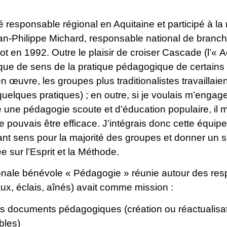
é responsable régional en Aquitaine et participé à la 
an-Philippe Michard, responsable national de branch
ot en 1992. Outre le plaisir de croiser Cascade (l’« 
ue de sens de la pratique pédagogique de certains g
n œuvre, les groupes plus traditionalistes travailla
quelques pratiques) ; en outre, si je voulais m’enga
e une pédagogie scoute et d’éducation populaire, il me
e pouvais être efficace. J’intégrais donc cette équip
sant sens pour la majorité des groupes et donner un
 sur l’Esprit et la Méthode.
onale bénévole « Pédagogie » réunie autour des resp
aux, éclais, aînés) avait comme mission :
les documents pédagogiques (création ou réactualisa
bles)