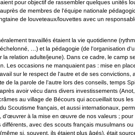
ient pour objectif de rassembler quelques unités lo
 auprès de membres de l’équipe nationale pédagogiq
ngtaine de louveteaux/louvettes avec un responsable
éralement travaillés étaient la vie quotidienne (ryth
il échelonné, …) et la pédagogie (de l’organisation d
 la relation adulte/jeune). Dans ce cadre, le camp s
ion. Les occasions ne manquaient pas : mise en plac
ravail sur le respect de l’autre et de ses conviction
e de la parole de l’autre lors des conseils, temps Sp
 après avoir vécu dans divers investissements (Anot
âmes au village de Bécours qui accueillait tous les
 Scoutisme français, et aussi internationaux, permet
, d’œuvrer à la mise en œuvre de nos valeurs ; pour 
 différents, avec des scouts français musulmans ou i
ême si, souvent, ils étaient plus âgés), était sour