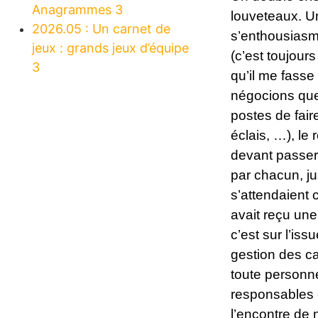
Anagrammes 3
louveteaux. U
2026.05 : Un carnet de
s’enthousiasme
jeux : grands jeux d’équipe
(c’est toujour
3
qu’il me fasse
négocions que 
postes de fair
éclais, …), le
devant passer 
par chacun, ju
s’attendaient 
avait reçu une
c’est sur l’is
gestion des ca
toute personne 
responsables é
l’encontre de 