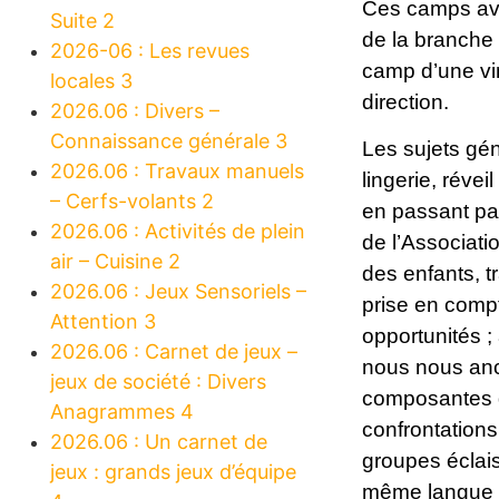
Ces camps ava
Suite 2
de la branche
2026-06 : Les revues
camp d’une vi
locales 3
direction.
2026.06 : Divers –
Connaissance générale 3
Les sujets gén
2026.06 : Travaux manuels
lingerie, réve
– Cerfs-volants 2
en passant par
2026.06 : Activités de plein
de l’Associat
air – Cuisine 2
des enfants, t
2026.06 : Jeux Sensoriels –
prise en compt
Attention 3
opportunités ;
2026.06 : Carnet de jeux –
nous nous ancr
jeux de société : Divers
composantes du
Anagrammes 4
confrontations
2026.06 : Un carnet de
groupes éclais
jeux : grands jeux d’équipe
même langue (m