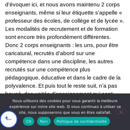
d’évoquer ici, et nous avons maintenu 2 corps
enseignants, même si leur étiquette s’appelle «
professeur des écoles, de collège et de lycée ».
Les modalités de recrutement et de formation
sont encore très profondément différentes.
Donc 2 corps enseignants : les uns, pour être
caricatural, recrutés d’abord sur une
compétence dans une discipline, les autres
recrutés sur une compétence plus
pédagogique, éducative et dans le cadre de la
polyvalence. Et puis tout le reste suit, n’a pas
bougé, des unités d’enseignement qui sont
Nous utilisons des cookies pour vous garantir la meilleure
radicalement différentes : des écoles primaires
expérience sur notre site web. Si vous continuez à utiliser ce
qui sont des unités d’enseignement, qui ont un
site, nous supposerons que vous en êtes satisfait.
statut juridique pour le moins inexistant et à côté
OK
Non
Politique de confidentialité
des collèges qui sont des établissements