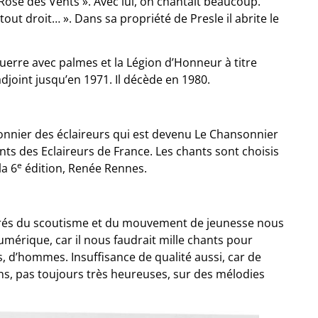
 Rose des Vents ». Avec lui, on chantait beaucoup.
ut droit… ». Dans sa propriété de Presle il abrite le
 Guerre avec palmes et la Légion d’Honneur à titre
djoint jusqu’en 1971. Il décède en 1980.
onnier des éclaireurs qui est devenu Le Chansonnier
ants des Eclaireurs de France. Les chants sont choisis
e
la 6
édition, Renée Rennes.
spirés du scoutisme et du mouvement de jeunesse nous
numérique, car il nous faudrait mille chants pour
s, d’hommes. Insuffisance de qualité aussi, car de
s, pas toujours très heureuses, sur des mélodies