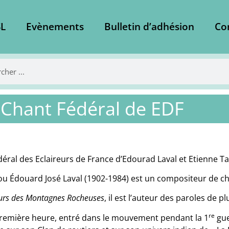
L
Evènements
Bulletin d’adhésion
Co
 Chant Fédéral de EDF
édéral des Eclaireurs de France d’Edourad Laval et Etienne T
u Édouard José Laval (1902-1984) est un compositeur de c
Ours des Montagnes Rocheuses
, il est l’auteur des paroles de 
re
 première heure, entré dans le mouvement pendant la 1
gue