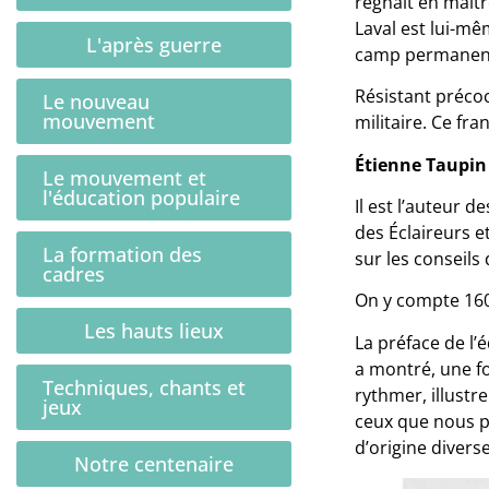
régnait en maîtr
Laval est lui-mê
L'après guerre
camp permanent d
Résistant précoc
Le nouveau
mouvement
militaire. Ce fr
Étienne Taupin
Le mouvement et
l'éducation populaire
Il est l’auteur 
des Éclaireurs e
La formation des
sur les conseils
cadres
On y compte 160
Les hauts lieux
La préface de l
a montré, une fo
Techniques, chants et
rythmer, illustr
jeux
ceux que nous p
d’origine divers
Notre centenaire