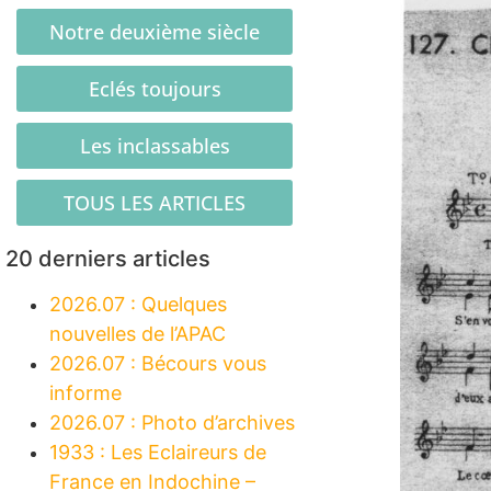
Notre deuxième siècle
Eclés toujours
Les inclassables
TOUS LES ARTICLES
20 derniers articles
2026.07 : Quelques
nouvelles de l’APAC
2026.07 : Bécours vous
informe
2026.07 : Photo d’archives
1933 : Les Eclaireurs de
France en Indochine –