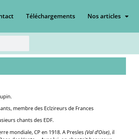
ntact
Téléchargements
Nos articles
aupin.
hants, membre des Eclzireurs de Frances
plusieurs chants des EDF.
rre mondiale, CP en 1918. A Presles
(Val d’Oise)
, il