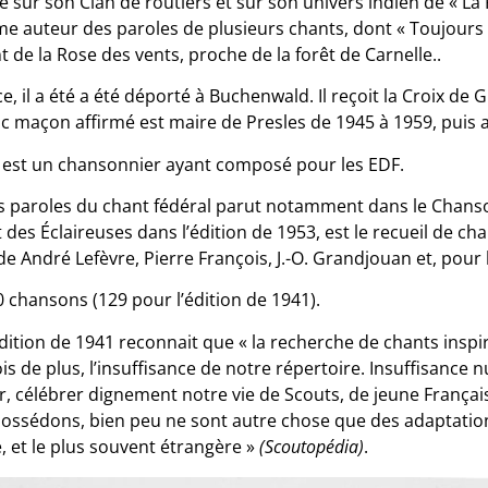
e sur son Clan de routiers et sur son univers indien de « La
me auteur des paroles de plusieurs chants, dont « Toujours to
e la Rose des vents, proche de la forêt de Carnelle..
e, il a été a été déporté à Buchenwald. Il reçoit la Croix de
anc maçon affirmé est maire de Presles de 1945 à 1959, puis a
est un chansonnier ayant composé pour les EDF.
des paroles du chant fédéral parut notamment dans le Chans
t des Éclaireuses dans l’édition de 1953, est le recueil de ch
 de André Lefèvre, Pierre François, J.-O. Grandjouan et, pour 
 chansons (129 pour l’édition de 1941).
’édition de 1941 reconnait que « la recherche de chants in
is de plus, l’insuffisance de notre répertoire. Insuffisance 
er, célébrer dignement notre vie de Scouts, de jeune Françai
ossédons, bien peu ne sont autre chose que des adaptation
e, et le plus souvent étrangère »
(Scoutopédia)
.