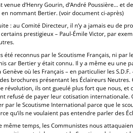
t venue d’Henry Gourin, d’André Poussière… et d
 en nommant Bertier. (voir document ci-après)
uite : au Comité Directeur, il n’y a jamais eu de 
certains prestigieux – Paul-Émile Victor, par exem
utres.
is été reconnus par le Scoutisme Français, ni par l
s car Bertier y était connu. Il y a même eu une pas
 Genève où les Français – en particulier les S.D.F.
 des brochures présentant les Éclaireurs Neutres.
e révolution, ils ont gueulé plus fort que nous, et
ont refusé de payer leur cotisation internationale. 
per par le Scoutisme International parce que le sc
rce qu’ils ne voulaient pas entendre parler des Éc
e même temps, les Communistes nous attaquaient 