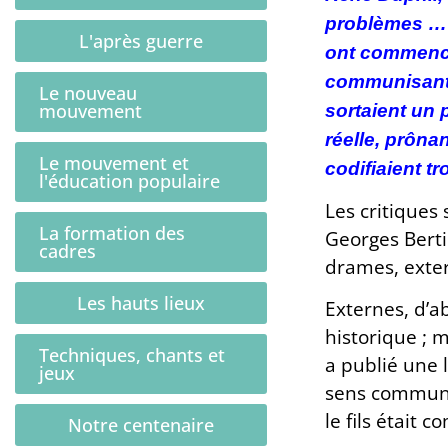
problèmes … 
L'après guerre
ont commencé 
communisante 
Le nouveau
mouvement
sortaient un 
réelle, prôna
Le mouvement et
codifiaient t
l'éducation populaire
Les critiques
La formation des
Georges Bertie
cadres
drames, exte
Les hauts lieux
Externes, d’a
historique ; m
Techniques, chants et
a publié une 
jeux
sens communis
le fils était
Notre centenaire