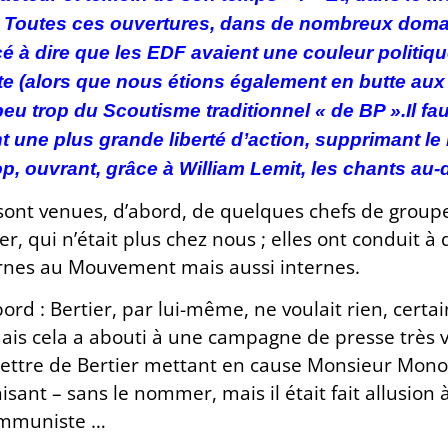
Toutes ces ouvertures, dans de nombreux domain
à dire que les EDF avaient une couleur politiqu
(alors que nous étions également en butte aux c
peu trop du Scoutisme traditionnel « de BP ».Il fa
nt une plus grande liberté d’action, supprimant le
rop, ouvrant, grâce à William Lemit, les chants au
 sont venues, d’abord, de quelques chefs de groupe,
r, qui n’était plus chez nous ; elles ont conduit à 
rnes au Mouvement mais aussi internes.
bord : Bertier, par lui-même, ne voulait rien, cert
ais cela a abouti à une campagne de presse très vir
lettre de Bertier mettant en cause Monsieur Mon
ant – sans le nommer, mais il était fait allusion 
 communiste …