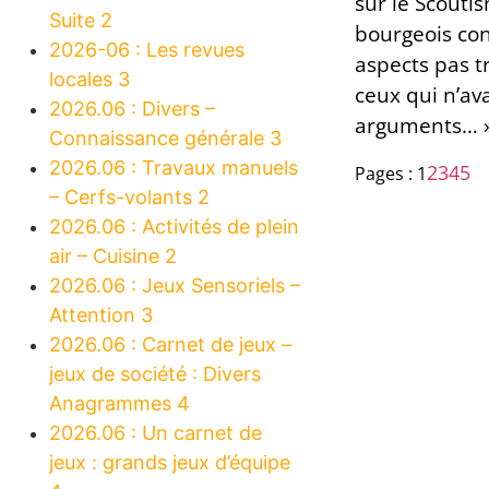
sur le Scouti
Suite 2
bourgeois con
2026-06 : Les revues
aspects pas t
locales 3
ceux qui n’av
2026.06 : Divers –
arguments… 
Connaissance générale 3
2026.06 : Travaux manuels
2
3
4
5
Pages :
1
– Cerfs-volants 2
2026.06 : Activités de plein
air – Cuisine 2
2026.06 : Jeux Sensoriels –
Attention 3
2026.06 : Carnet de jeux –
jeux de société : Divers
Anagrammes 4
2026.06 : Un carnet de
jeux : grands jeux d’équipe