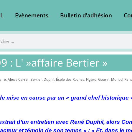
L
Evènements
Bulletin d’adhésion
Co
 : L' »affaire Bertier »
aire
,
Alexis Carrel
,
Bertier
,
Duphil
,
École des Roches
,
Figaro
,
Gourin
,
Monod
,
Rens
e mise en cause par un « grand chef historique 
 extrait d’un entretien avec René Duphil, alors C
acteur et témoin de son temps » :
« Et, dans le mê