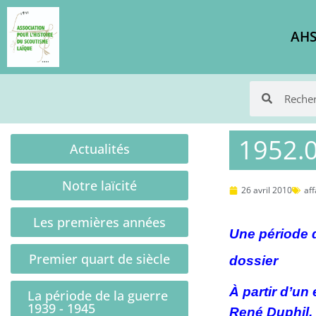
AHS
1952.09
Actualités
Notre laïcité
26 avril 2010
aff
Les premières années
Une période d
Premier quart de siècle
dossier
À partir d’un
La période de la guerre
1939 - 1945
René Duphil, 