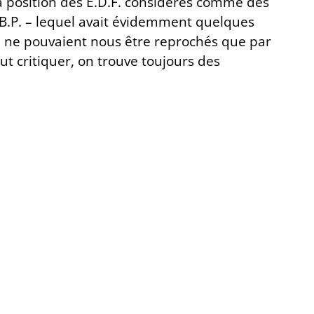
la position des E.D.F. considérés comme des
 B.P. – lequel avait évidemment quelques
i ne pouvaient nous être reprochés que par
t critiquer, on trouve toujours des