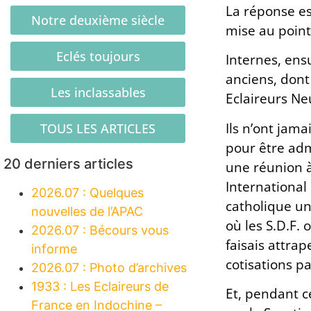
La réponse es
Notre deuxième siècle
mise au point
Eclés toujours
Internes, ens
anciens, dont 
Les inclassables
Eclaireurs Ne
Ils n’ont jama
TOUS LES ARTICLES
pour être admi
20 derniers articles
une réunion à
International
2026.07 : Quelques
catholique un
nouvelles de l’APAC
où les S.D.F. 
2026.07 : Bécours vous
faisais attra
informe
cotisations pa
2026.07 : Photo d’archives
1933 : Les Eclaireurs de
Et, pendant c
France en Indochine –