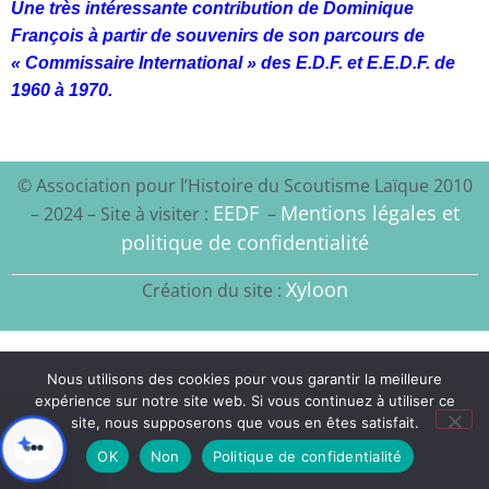
Une très intéressante contribution de Dominique
François à partir de souvenirs de son parcours de
« Commissaire International » des E.D.F. et E.E.D.F. de
1960 à 1970.
© Association pour l’Histoire du Scoutisme Laïque 2010
EEDF
Mentions légales et
– 2024 – Site à visiter :
–
politique de confidentialité
Xyloon
Création du site :
Nous utilisons des cookies pour vous garantir la meilleure
expérience sur notre site web. Si vous continuez à utiliser ce
site, nous supposerons que vous en êtes satisfait.
OK
Non
Politique de confidentialité