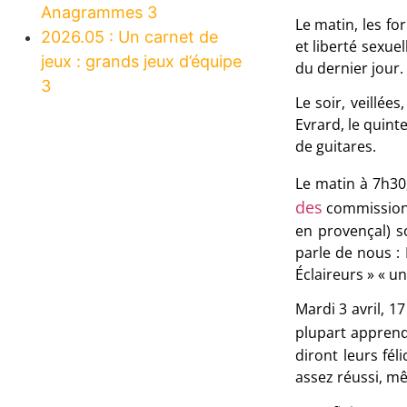
Anagrammes 3
Le matin, les fo
2026.05 : Un carnet de
et liberté sexue
jeux : grands jeux d’équipe
du dernier jour.
3
Le soir, veillée
Evrard, le quint
de guitares.
Le matin à 7h30,
des
commissions.
en provençal) s
parle de nous : 
Éclaireurs » « u
Mardi 3 avril, 1
plupart apprend
diront leurs fél
assez réussi, mê