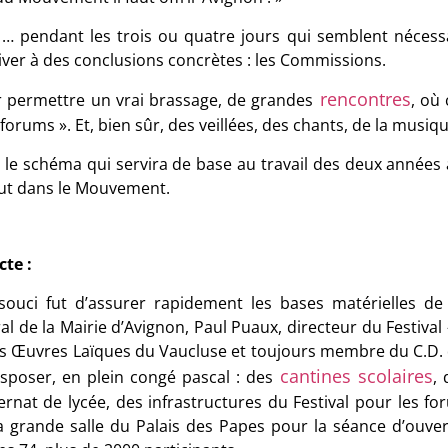
… pendant les trois ou quatre jours qui semblent nécessai
iver à des conclusions concrètes : les Commissions.
rencontres
r permettre un vrai brassage, de grandes
, où
« forums ». Et, bien sûr, des veillées, des chants, de la musiq
e le schéma qui servira de base au travail des deux années à
tout dans le Mouvement.
cte :
souci fut d’assurer rapidement les bases matérielles de
al de la Mairie d’Avignon, Paul Puaux, directeur du Festival
es Œuvres Laïques du Vaucluse et toujours membre du C.D.
cantines scolaires
sposer, en plein congé pascal : des
,
ternat de lycée, des infrastructures du Festival pour les fo
 la grande salle du Palais des Papes pour la séance d’o