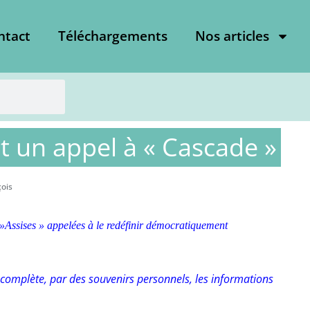
ntact
Téléchargements
Nos articles
t un appel à « Cascade »
çois
»Assises » appelées à le redéfinir démocratiquement
– complète, par des souvenirs personnels, les informations