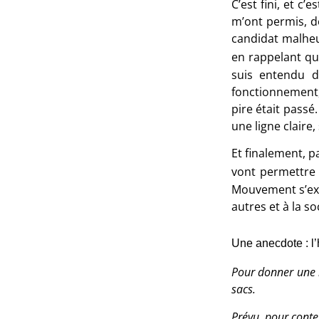
C’est fini, et c
m’ont permis, d
candidat malheur
en rappelant qu
suis entendu d
fonctionnement,
pire était passé
une ligne claire
Et finalement, p
vont permettre
Mouvement s’expr
autres et à la so
Une anecdote : l’
Pour donner une id
sacs.
Prévu pour conten