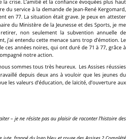
 la crise. L’amitié et la confiance évoquées plus haut
dre du service à la demande de Jean-René Kergomard,
 en 77. La situation était grave. Je peux en attester
aire du Ministère de la Jeunesse et des Sports, je me
retirer, non seulement la subvention annuelle de
t, j’ai entendu cette menace sans trop d’émotion. Le
de ces années noires, qui ont duré de 71 à 77, grâce à
accompagné notre action.
r, nous sommes tous très heureux. Les Assises réussies
travaillé depuis deux ans à vouloir que les jeunes du
 les valeurs d’éducation, de laïcité, d’ouverture aux
er – je ne résiste pas au plaisir de raconter l’histoire des
 jute, frappé du logo bleu et rouge des Assises ? Complété