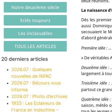
deux réunions.
Notre deuxième siècle
La naissance d’
Dès les premiers
Eclés toujours
aussi Dominique
secouaient le Mo
Les inclassables
d’abord générale
TOUS LES ARTICLES
Première idée :
…
« De véritables 
20 derniers articles
Deuxième idée :
2026.07 : Quelques
largement à tou
nouvelles de l’APAC
2026.07 : Bécours vous
Troisième idée :
partout ce gran
informe
2026.07 : Photo d’archives
Quatrième idée :
1933 : Les Eclaireurs de
saison, météo ob
France en Indochine –
tous les jeunes 