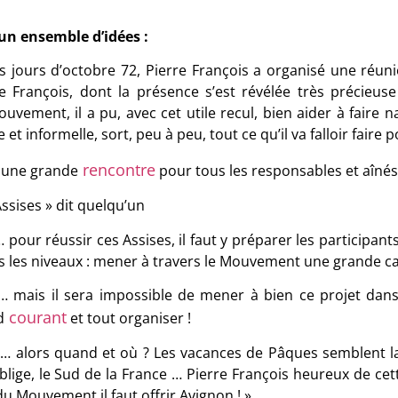
un ensemble d’idées :
 jours d’octobre 72, Pierre François a organisé une réunio
 François, dont la présence s’est révélée très précieus
uvement, il a pu, avec cet utile recul, bien aider à faire n
 et informelle, sort, peu à peu, tout ce qu’il va falloir fair
rencontre
 une grande
pour tous les responsables et aînés
Assises » dit quelqu’un
… pour réussir ces Assises, il faut y préparer les participant
s les niveaux : mener à travers le Mouvement une grande c
… mais il sera impossible de mener à bien ce projet dans
courant
d
et tout organiser !
… alors quand et où ? Les vacances de Pâques semblent la
lige, le Sud de la France … Pierre François heureux de cet
du Mouvement il faut offrir Avignon ! »