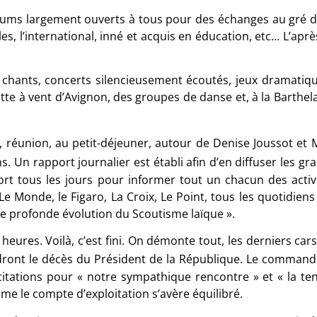
rums largement ouverts à tous pour des échanges au gré des
lles, l’international, inné et acquis en éducation, etc… L’ap
s, chants, concerts silencieusement écoutés, jeux dramatiq
ette à vent d’Avignon, des groupes de danse et, à la Barth
 réunion, au petit-déjeuner, autour de Denise Joussot et M
 Un rapport journalier est établi afin d’en diffuser les gra
ort tous les jours pour informer tout un chacun des activi
Le Monde, le Figaro, La Croix, Le Point, tous les quotidien
ne profonde évolution du Scoutisme laïque ».
7 heures. Voilà, c’est fini. On démonte tout, les derniers car
ront le décès du Président de la République. Le commandan
icitations pour « notre sympathique rencontre » et « la ten
me le compte d’exploitation s’avère équilibré.