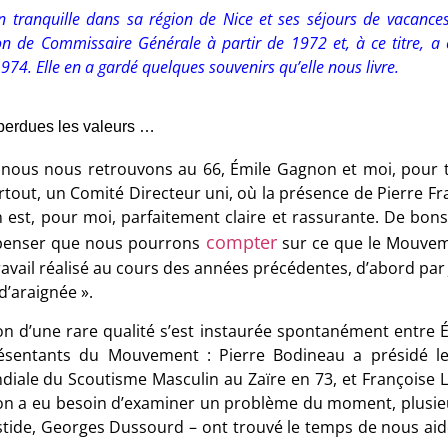
en tranquille dans sa région de Nice et ses séjours de vacances
on de Commissaire Générale à partir de 1972 et, à ce titre, a 
974. Elle en a gardé quelques souvenirs qu’elle nous livre.
perdues les valeurs …
 nous nous retrouvons au 66, Émile Gagnon et moi, pour t
rtout, un Comité Directeur uni, où la présence de Pierre Fr
n est, pour moi, parfaitement claire et rassurante. De bon
compter
penser que nous pourrons
sur ce que le Mouvemen
ravail réalisé au cours des années précédentes, d’abord par J
 d’araignée ».
on d’une rare qualité s’est instaurée spontanément entre
résentants du Mouvement : Pierre Bodineau a présidé le
iale du Scoutisme Masculin au Zaïre en 73, et Françoise L
on a eu besoin d’examiner un problème du moment, plusieu
stide, Georges Dussourd – ont trouvé le temps de nous aide