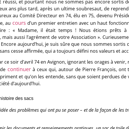
’est réussi, et pourtant nous ne sommes pas encore sortis de
eux ans plus tard, après un ultime soubresaut, de repren
eux au Comité Directeur en 74, élu en 75, devenu Président
cours
e, au
d’un premier entretien avec un haut fonctionn
ire : « Madame, il était temps ! Nous étions prêts à 
 mais aussi l’agrément de votre Association ». Curieusemen
. Encore aujourd’hui, je suis sûre que nous sommes sortis 
, sans cesse affirmée, qui a toujours défini nos valeurs et 
ar ce soir d’avril 74 en Avignon, ignorant les orages à veni
continuer
 de
à ceux qui, autour de Pierre François, ont 
iment et qu’on les entende, sans que soient perdues de vue
ciété d’aujourd’hui.
histoire des sacs
ée des problèmes qui ont pu se poser – et de la façon de les trait
ir les documents et renseignements pratiques, un sac de toile de