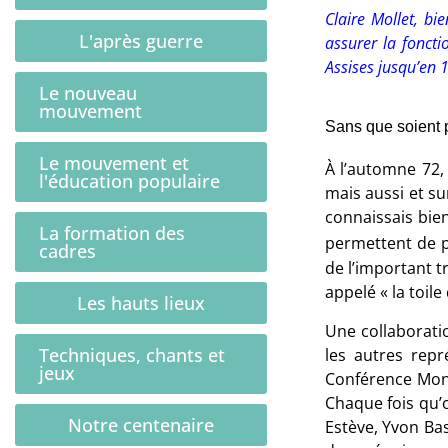
Claire Mollet, bi
L'après guerre
assurer la foncti
Assises jusqu’en 1
Le nouveau
mouvement
Sans que soient 
Le mouvement et
À l’automne 72,
l'éducation populaire
mais aussi et su
connaissais bie
La formation des
permettent de 
cadres
de l’important t
appelé « la toile
Les hauts lieux
Une collaborati
Techniques, chants et
les autres rep
jeux
Conférence Mond
Chaque fois qu’
Notre centenaire
Estève, Yvon Ba