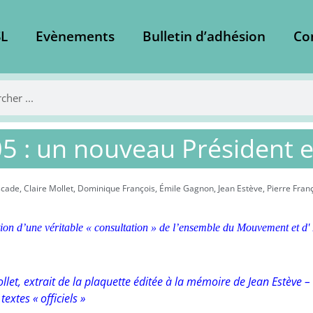
L
Evènements
Bulletin d’adhésion
Co
5 : un nouveau Président e
scade
,
Claire Mollet
,
Dominique François
,
Émile Gagnon
,
Jean Estève
,
Pierre Fran
on d’une véritable « consultation » de l’ensemble du Mouvement et d' 
ollet, extrait de la plaquette éditée à la mémoire de Jean Estève 
extes « officiels »