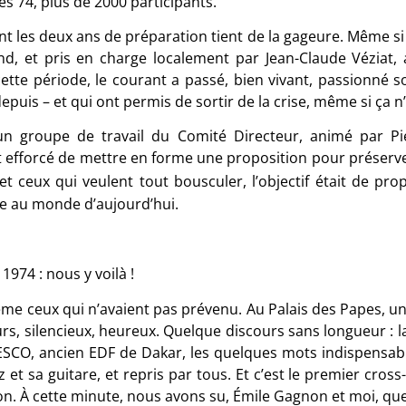
s 74, plus de 2000 participants.
nt les deux ans de préparation tient de la gageure. Même si 
ond, et pris en charge localement par Jean-Claude Véziat, 
ette période, le courant a passé, bien vivant, passionné s
puis – et qui ont permis de sortir de la crise, même si ça 
un groupe de travail du Comité Directeur, animé par Pi
st efforcé de mettre en forme une proposition pour préserv
et ceux qui veulent tout bousculer, l’objectif était de pr
ée au monde d’aujourd’hui.
 1974 : nous y voilà !
me ceux qui n’avaient pas prévenu. Au Palais des Papes, un p
rs, silencieux, heureux. Quelque discours sans longueur : 
ESCO, ancien EDF de Dakar, les quelques mots indispensabl
 et sa guitare, et repris par tous. Et c’est le premier cros
on. À cette minute, nous avons su, Émile Gagnon et moi, que 