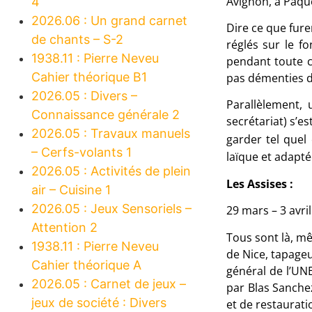
Avignon, à Pâque
4
2026.06 : Un grand carnet
Dire ce que fure
de chants – S-2
réglés sur le f
1938.11 : Pierre Neveu
pendant toute c
Cahier théorique B1
pas démenties de
2026.05 : Divers –
Parallèlement, 
Connaissance générale 2
secrétariat) s’e
2026.05 : Travaux manuels
garder tel quel 
– Cerfs-volants 1
laïque et adapt
2026.05 : Activités de plein
Les Assises :
air – Cuisine 1
2026.05 : Jeux Sensoriels –
29 mars – 3 avril
Attention 2
Tous sont là, mê
1938.11 : Pierre Neveu
de Nice, tapageu
Cahier théorique A
général de l’UN
2026.05 : Carnet de jeux –
par Blas Sanchez
jeux de société : Divers
et de restaurati