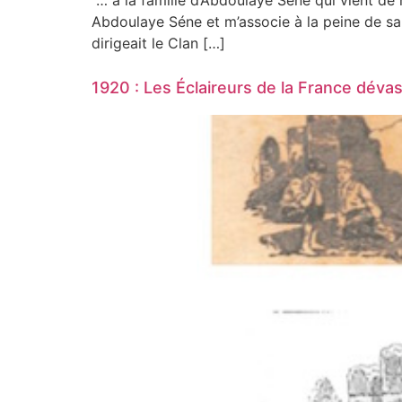
… à la famille d’Abdoulaye Sène qui vient de
Abdoulaye Séne et m’associe à la peine de sa
dirigeait le Clan […]
1920 : Les Éclaireurs de la France déva