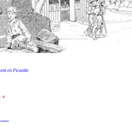
ent en Picardie
s »
ouvement