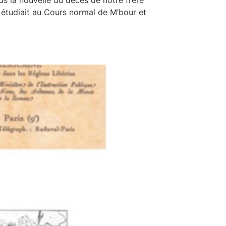
s la nouvelle du décès de notre frère
 étudiait au Cours normal de M’bour et