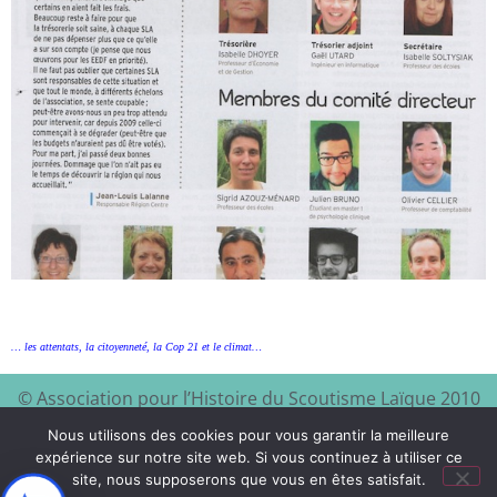
… les attentats, la citoyenneté, la Cop 21 et le climat…
© Association pour l’Histoire du Scoutisme Laïque 2010
EEDF
Mentions légales et
– 2024 – Site à visiter :
–
Nous utilisons des cookies pour vous garantir la meilleure
politique de confidentialité
expérience sur notre site web. Si vous continuez à utiliser ce
site, nous supposerons que vous en êtes satisfait.