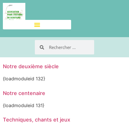
Notre deuxième siècle
{loadmoduleid 132}
Notre centenaire
{loadmoduleid 131}
Techniques, chants et jeux