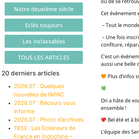
ou de se retrouv
Notre deuxième siècle
Cet événement e
Eclés toujours
– Tout le monde p
– Une fois inscr
Les inclassables
confiture, répar
C’est un événeme
TOUS LES ARTICLES
aussi une belle 
20 derniers articles
Plus d’infos s
2026.07 : Quelques
nouvelles de l’APAC
On a hâte de vou
2026.07 : Bécours vous
ensemble !
informe
2026.07 : Photo d’archives
Bel été et à 
1933 : Les Eclaireurs de
L’équipe des S
France en Indochine –