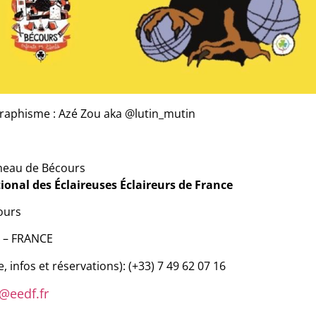
 graphisme : Azé Zou aka @lutin_mutin
meau de Bécours
ional des Éclaireuses Éclaireurs de France
ours
s – FRANCE
ée, infos et réservations): (+33) 7 49 62 07 16
@eedf.fr