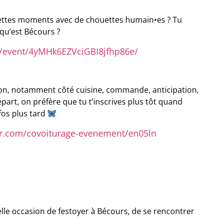
houettes moments avec de chouettes humain•es ? Tu
 qu’est Bécours ?
fr/event/4yMHk6EZVciGBI8jfhp86e/
ation, notamment côté cuisine, commande, anticipation,
épart, on préfère que tu t’inscrives plus tôt quand
fos plus tard
zer.com/covoiturage-evenement/en05ln
lle occasion de festoyer à Bécours, de se rencontrer