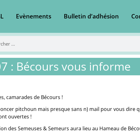
L
Evènements
Bulletin d’adhésion
Co
7 : Bécours vous informe
es, camarades de Bécours !
ncer pitchoun mais presque sans n) mail pour vous dire que 
nt ouvertes !
tion des Semeuses & Semeurs aura lieu au Hameau de Bécou