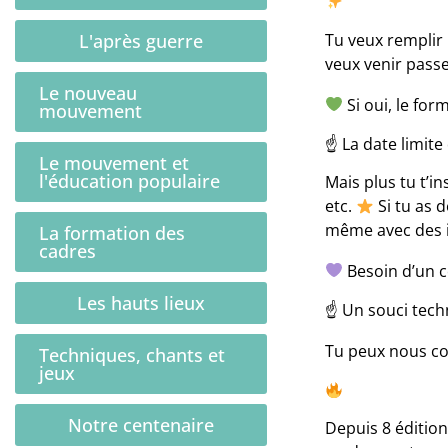
L'après guerre
Tu veux remplir 
veux venir passe
Le nouveau
Si oui, le for
mouvement
☝️ La date limite
Le mouvement et
l'éducation populaire
Mais plus tu t’i
etc.
Si tu as d
même avec des in
La formation des
cadres
Besoin d’un co
Les hauts lieux
☝️ Un souci tech
Tu peux nous co
Techniques, chants et
jeux
Notre centenaire
Depuis 8 édition