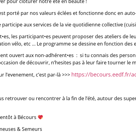
er pour clôturer notre été en beauté !
st porté par nos valeurs éclées et fonctionne donc en auto
articipe aux services de la vie quotidienne collective (cuisin
it•es, les participant•es peuvent proposer des ateliers de le
ation vélo, etc … Le programme se dessine en fonction des e
nt ouvert aux non-adhérent•es : si tu connais des personne
occasion de découvrir, n’hesites pas à leur faire tourner le 
https://becours.eedf.fr/
ur l’evenement, c’est par-là >>>
s retrouver ou rencontrer à la fin de l’été, autour des su
bientôt à Bécours
emeuses & Semeurs