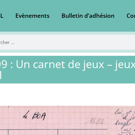
L
Evènements
Bulletin d’adhésion
Co
9 : Un carnet de jeux – jeux 
1