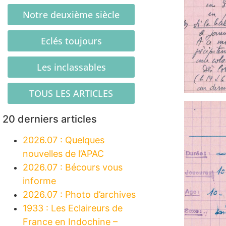
Notre deuxième siècle
Eclés toujours
Les inclassables
TOUS LES ARTICLES
20 derniers articles
2026.07 : Quelques
nouvelles de l’APAC
2026.07 : Bécours vous
informe
2026.07 : Photo d’archives
1933 : Les Eclaireurs de
France en Indochine –