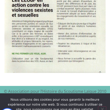
© Association pour l’Histoire du Scoutisme Laïque 2010
EEDF
Mentions légales et
– 2024 – Site à visiter :
–
Nous utilisons des cookies pour vous garantir la meilleure
politique de confidentialité
expérience sur notre site web. Si vous continuez à utiliser ce
site, nous supposerons que vous en êtes satisfait.