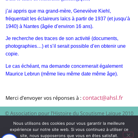
j’ai appris que ma grand-mère, Geneviève Kiehl,
fréquentait les éclaireurs laïcs à partir de 1937 (et jusqu’à
1940) à Nantes (âgée d’environ 16 ans).
Je recherche des traces de son activité (documents,
photographies…) et s’il serait possible d’en obtenir une
copie.
Le cas échéant, ma demande concernerait également
Maurice Lebrun (même lieu même date même âge).
contact@ahsl.fr
Merci d’envoyer vos réponses à :
© Association pour l’Histoire du Scoutisme Laïque 2010
EEDF
Mentions légales et
– 2024 – Site à visiter :
–
Nous utilisons des cookies pour vous garantir la meilleure
politique de confidentialité
expérience sur notre site web. Si vous continuez à utiliser ce
site, nous supposerons que vous en êtes satisfait.