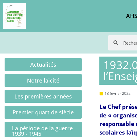
AHS
1932.0
Actualités
l’Ense
Notre laïcité
13 février 2022
Les premières années
Le Chef prése
Premier quart de siècle
de « organis
responsable r
La période de la guerre
scolaires laï
1939 - 1945