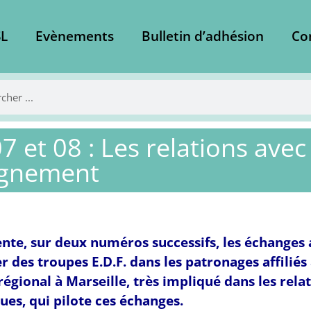
L
Evènements
Bulletin d’adhésion
Co
7 et 08 : Les relations avec
ignement
nte, sur deux numéros successifs, les échanges 
er des troupes E.D.F. dans les patronages affili
égional à Marseille, très impliqué dans les relat
ques, qui pilote ces échanges.