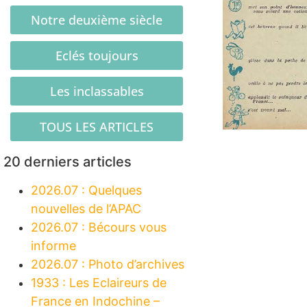
Notre deuxième siècle
Eclés toujours
Les inclassables
TOUS LES ARTICLES
20 derniers articles
2026.07 : Quelques
nouvelles de l’APAC
2026.07 : Bécours vous
informe
2026.07 : Photo d’archives
1933 : Les Eclaireurs de
France en Indochine –