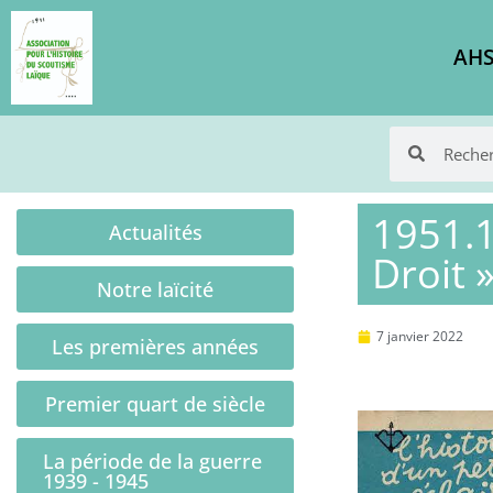
AHS
1951.1
Actualités
Droit 
Notre laïcité
7 janvier 2022
Les premières années
Premier quart de siècle
La période de la guerre
1939 - 1945