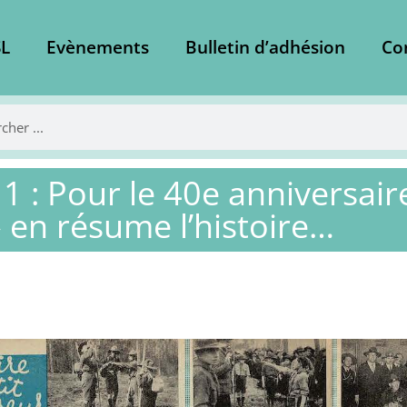
L
Evènements
Bulletin d’adhésion
Co
1 : Pour le 40e anniversai
» en résume l’histoire…