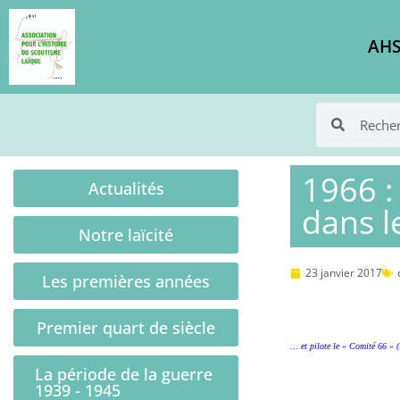
AHS
1966 :
Actualités
dans 
Notre laïcité
23 janvier 2017
Les premières années
Premier quart de siècle
… et pilote le « Comité 66 
La période de la guerre
1939 - 1945