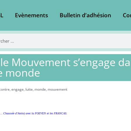
L
Evènements
Bulletin d’adhésion
Co
 le Mouvement s’engage dans
le monde
contre
,
engage
,
lutte
,
monde
,
mouvement
» (… Chaussée d’Antin) avec la FOEVEN et les FRANCAS.