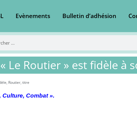
L
Evènements
Bulletin d’adhésion
Co
« Le Routier » est fidèle à s
idèle
,
Routier
,
titre
, Culture, Combat ».