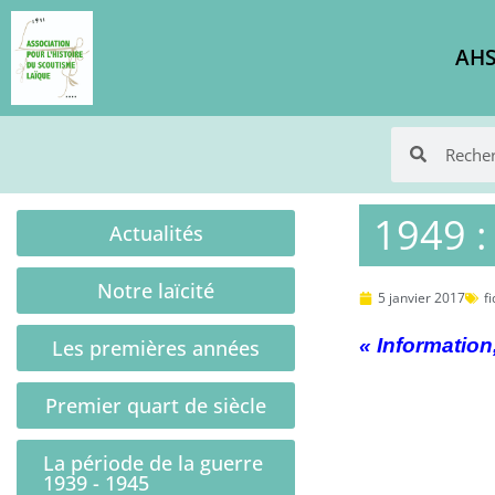
AHS
1949 : 
Actualités
Notre laïcité
5 janvier 2017
f
« Information
Les premières années
Premier quart de siècle
La période de la guerre
1939 - 1945