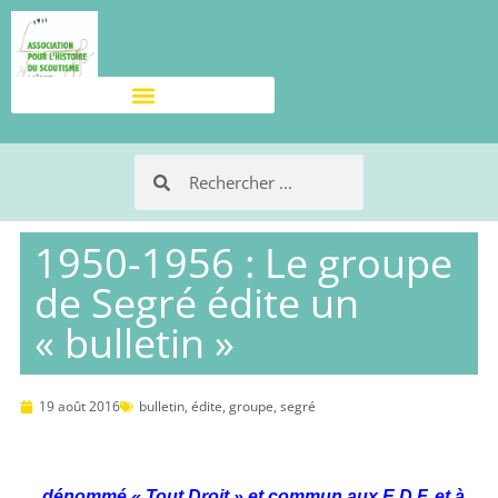
1950-1956 : Le groupe
de Segré édite un
« bulletin »
19 août 2016
bulletin
,
édite
,
groupe
,
segré
… dénommé « Tout Droit » et commun aux E.D.F. et à