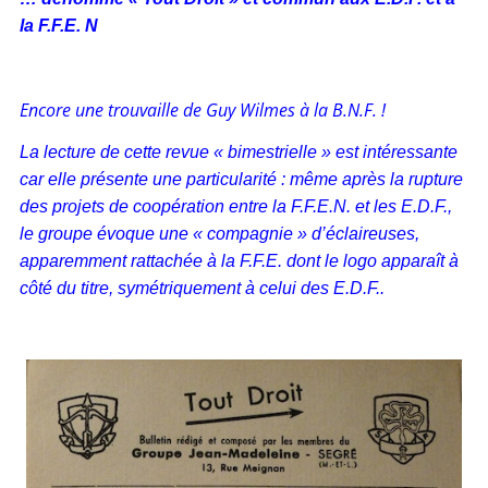
la F.F.E. N
Encore une trouvaille de Guy Wilmes à la B.N.F. !
La lecture de cette revue « bimestrielle » est intéressante
car elle présente une particularité : même après la rupture
des projets de coopération entre la F.F.E.N. et les E.D.F.,
le groupe évoque une « compagnie » d’éclaireuses,
apparemment rattachée à la F.F.E. dont le logo apparaît à
côté du titre, symétriquement à celui des E.D.F..