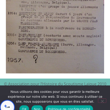
© Association pour l’Histoire du Scoutisme Laïque 2010
EEDF
Mentions légales et
– 2024 – Site à visiter :
–
Nous utilisons des cookies pour vous garantir la meilleure
politique de confidentialité
expérience sur notre site web. Si vous continuez à utiliser ce
site, nous supposerons que vous en êtes satisfait.
Xyloon
Création du site :
OK
Non
Politique de confidentialité