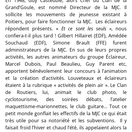
En 1948, Guy Casteuble, alors Chef du Clan de la
Grand’Goule, est nommé Directeur de la MJC. Il
sollicite les mouvements de jeunesse existant à
Poitiers, pour faire fonctionner la MJC. Les éclaireurs
répondent présents. «
Et ce sont les seuls »
, nous
confiera-t-il plus tard ! Gilbert Hillairet (EDF), Amédée
Souchaud (EDF), Simone Brault (FFE) furent
administrateurs de la MJC. En sus de leurs propres
activités, les autres animateurs du groupe Éclaireur,
Marcel Dubois, Paul Beaulieu, Guy Parent etc,
apportent bénévolement leur concours à l’animation
et la création d’activités. Louveteaux et éclaireurs
étaient à la rubrique « activités de plein air ». Le Clan
de Routiers, lui, animait le club photo, le
cyclotourisme, des soirées débats, l’atelier
maquettisme-marionnettes, le club guitare… Tout ce
petit monde gonflait les effectifs de la MJC ce qui était
très utile pour sa notoriété et les subventions. Il y
faisait froid l’hiver et chaud l’été, ils appelaient alors la