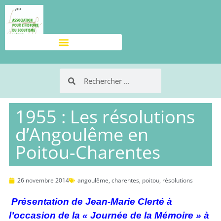
1955 : Les résolutions
d’Angoulême en
Poitou-Charentes
26 novembre 2014
angoulême
,
charentes
,
poitou
,
résolutions
Présentation de Jean-Marie Clerté à
l’occasion de la « Journée de la Mémoire » à