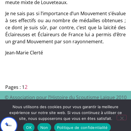
meute mixte de Louveteaux.
Je ne sais pas si l’importance d’un Mouvement s’évalue
à ses effectifs ou au nombre de médailles obtenues ;
ce dont je suis sûr, par contre, c’est que la laïcité des
Éclaireuses et Éclaireurs de France lui a permis d’être
un grand Mouvement par son rayonnement.
Jean-Marie Clerté
2
Pages :
1
© Association pour l’Histoire du Scoutisme Laïque 2010
EEDF
Mentions légales et
– 2024 – Site à visiter :
–
Nous utilisons des cookies pour vous garantir la meilleure
politique de confidentialité
expérience sur notre site web. Si vous continuez à utiliser ce
site, nous supposerons que vous en êtes satisfait.
Xyloon
Création du site :
OK
Non
Politique de confidentialité