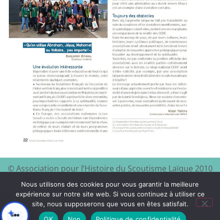
© Association pour l’Histoire du Scoutisme Laïque 2010
EEDF
Mentions légales et
– 2024 – Site à visiter :
–
Nous utilisons des cookies pour vous garantir la meilleure
politique de confidentialité
expérience sur notre site web. Si vous continuez à utiliser ce
site, nous supposerons que vous en êtes satisfait.
Xyloon
Création du site :
OK
Non
Politique de confidentialité