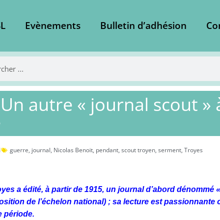
L
Evènements
Bulletin d’adhésion
Co
 Un autre « journal scout »
e
1
guerre
,
journal
,
Nicolas Benoit
,
pendant
,
scout troyen
,
serment
,
Troyes
yes a édité, à partir de 1915, un journal d’abord dénommé « 
position de l’échelon national) ; sa lecture est passionnante
e période.