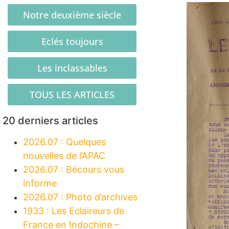
Notre deuxième siècle
Eclés toujours
Les inclassables
TOUS LES ARTICLES
20 derniers articles
2026.07 : Quelques
nouvelles de l’APAC
2026.07 : Bécours vous
informe
2026.07 : Photo d’archives
1933 : Les Eclaireurs de
France en Indochine –