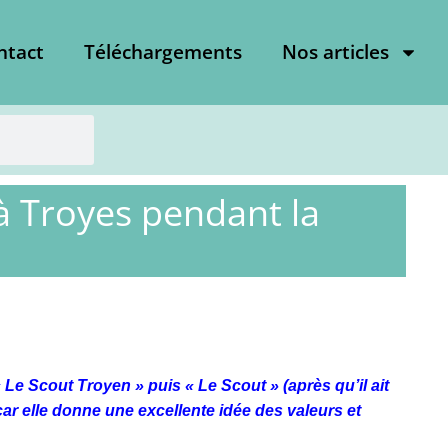
ntact
Téléchargements
Nos articles
 à Troyes pendant la
Le Scout Troyen » puis « Le Scout » (après qu’il ait
 car elle donne une excellente idée des valeurs et