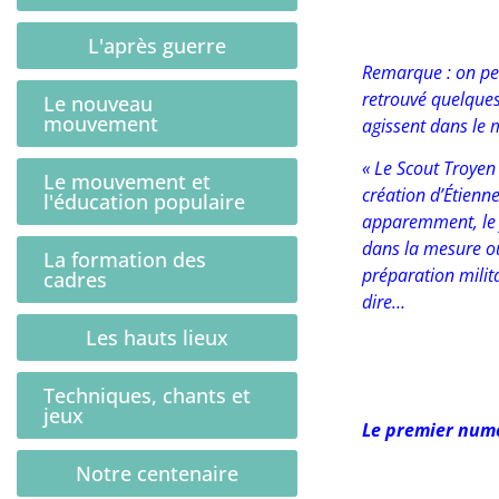
L'après guerre
Remarque : on peu
retrouvé quelques 
Le nouveau
mouvement
agissent dans le 
« Le Scout Troyen
Le mouvement et
création d’Étienne
l'éducation populaire
apparemment, le 
dans la mesure où
La formation des
préparation milit
cadres
dire…
Les hauts lieux
Techniques, chants et
jeux
Le premier numé
Notre centenaire