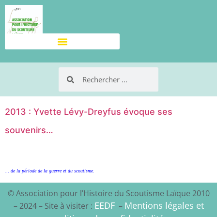
2013 : Yvette Lévy-Dreyfus évoque ses
souvenirs…
… de la période de la guerre et du scoutisme.
© Association pour l’Histoire du Scoutisme Laïque 2010
EEDF
Mentions légales et
– 2024 – Site à visiter :
–