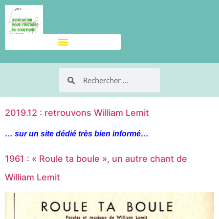
2019.12 : retrouvons William Lemit
… sur un site dédié très bien informé…
1961 : « Roule ta boule », un autre chant de
William Lemit