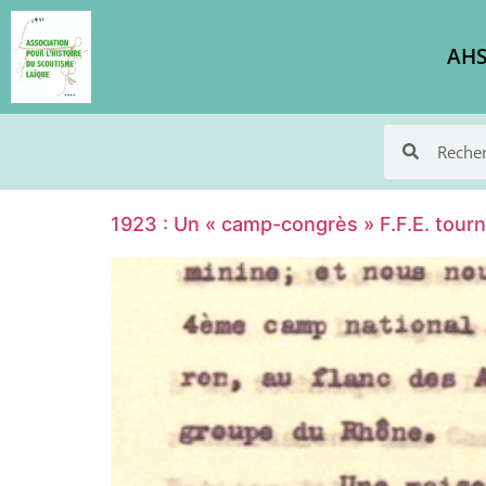
AHS
1923 : Un « camp-congrès » F.F.E. tourné