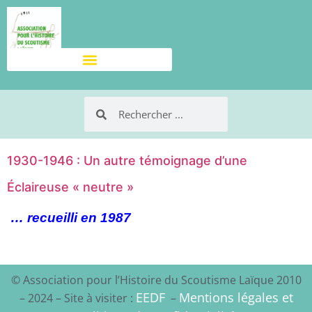
1930-1946 : Un autre témoignage d’une
Éclaireuse « neutre »
… recueilli en 1987
© Association pour l’Histoire du Scoutisme Laïque 2010
EEDF
Mentions légales et
– 2024 – Site à visiter :
–