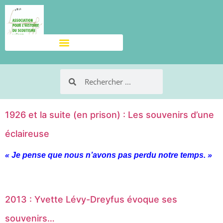
1926 et la suite (en prison) : Les souvenirs d’une
éclaireuse
« Je pense que nous n’avons pas perdu notre temps. »
2013 : Yvette Lévy-Dreyfus évoque ses
souvenirs…