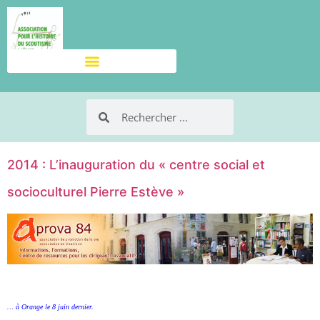
2014 : L’inauguration du « centre social et
socioculturel Pierre Estève »
… à Orange le 8 juin dernier.