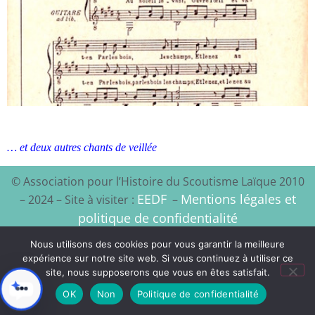
… et deux autres chants de veillée
© Association pour l’Histoire du Scoutisme Laïque 2010
EEDF
Mentions légales et
– 2024 – Site à visiter :
–
politique de confidentialité
Nous utilisons des cookies pour vous garantir la meilleure
Xyloon
Création du site :
expérience sur notre site web. Si vous continuez à utiliser ce
site, nous supposerons que vous en êtes satisfait.
OK
Non
Politique de confidentialité