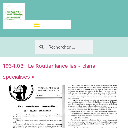
1934.03 : Le Routier lance les « clans
spécialisés »