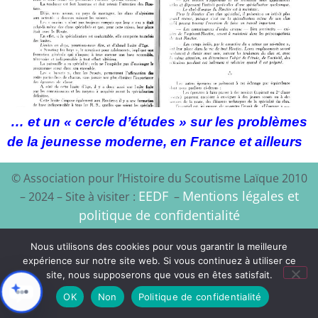
… et un « cercle d’études » sur les problèmes
de la jeunesse moderne, en France et ailleurs
© Association pour l’Histoire du Scoutisme Laïque 2010
EEDF
Mentions légales et
– 2024 – Site à visiter :
–
politique de confidentialité
Xyloon
Création du site :
Nous utilisons des cookies pour vous garantir la meilleure
expérience sur notre site web. Si vous continuez à utiliser ce
site, nous supposerons que vous en êtes satisfait.
OK
Non
Politique de confidentialité