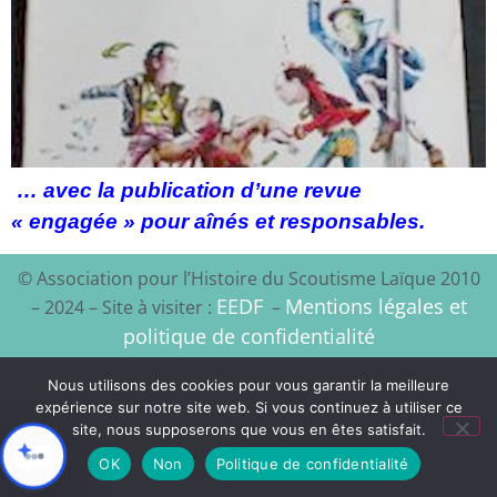
… avec la publication d’une revue
« engagée » pour aînés et responsables.
© Association pour l’Histoire du Scoutisme Laïque 2010
EEDF
Mentions légales et
– 2024 – Site à visiter :
–
politique de confidentialité
Xyloon
Création du site :
Nous utilisons des cookies pour vous garantir la meilleure
expérience sur notre site web. Si vous continuez à utiliser ce
site, nous supposerons que vous en êtes satisfait.
OK
Non
Politique de confidentialité