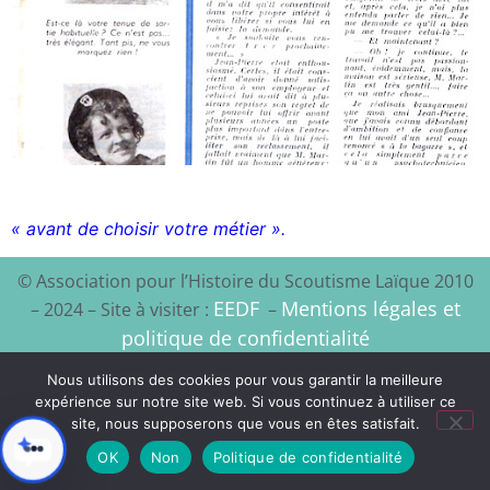
« avant de choisir votre métier ».
© Association pour l’Histoire du Scoutisme Laïque 2010
EEDF
Mentions légales et
– 2024 – Site à visiter :
–
politique de confidentialité
Nous utilisons des cookies pour vous garantir la meilleure
Xyloon
Création du site :
expérience sur notre site web. Si vous continuez à utiliser ce
site, nous supposerons que vous en êtes satisfait.
OK
Non
Politique de confidentialité