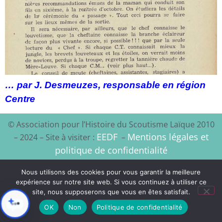
… par J. Desmeuzes, responsable en région
Centre
© Association pour l’Histoire du Scoutisme Laïque 2010
EEDF
Mentions légales et
– 2024 – Site à visiter :
–
politique de confidentialité
Xyloon
Création du site :
Nous utilisons des cookies pour vous garantir la meilleure
expérience sur notre site web. Si vous continuez à utiliser ce
site, nous supposerons que vous en êtes satisfait.
OK
Non
Politique de confidentialité