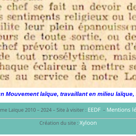
un Mouvement laïque, travaillant en milieu laïque
EEDF
Mentions lé
me Laïque 2010 – 2024 – Site à visiter :
–
Xyloon
Création du site :