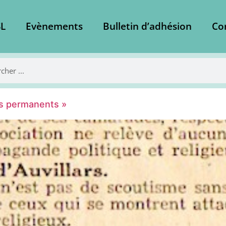
L
Evènements
Bulletin d’adhésion
Co
pes permanents »