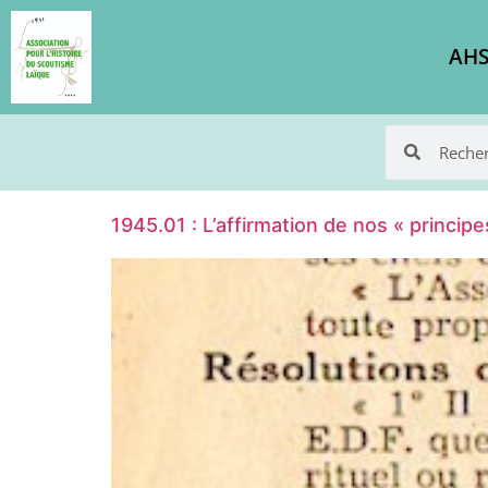
AHS
1945.01 : L’affirmation de nos « princi