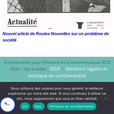
Nouvel article de Routes Nouvelles sur un problème de
société
© Association pour l’Histoire du Scoutisme Laïque 2010
EEDF
Mentions légales et
– 2024 – Site à visiter :
–
politique de confidentialité
Xyloon
Création du site :
Nous utilisons des cookies pour vous garantir la meilleure
expérience sur notre site web. Si vous continuez à utiliser ce
site, nous supposerons que vous en êtes satisfait.
OK
Non
Politique de confidentialité