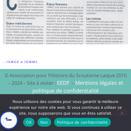
… l’A.M.G.E. et l’O.M.M.S.
© Association pour l’Histoire du Scoutisme Laïque 2010
EEDF
Mentions légales et
– 2024 – Site à visiter :
–
politique de confidentialité
Nous utilisons des cookies pour vous garantir la meilleure
Xyloon
Création du site :
expérience sur notre site web. Si vous continuez à utiliser ce
site, nous supposerons que vous en êtes satisfait.
OK
Non
Politique de confidentialité