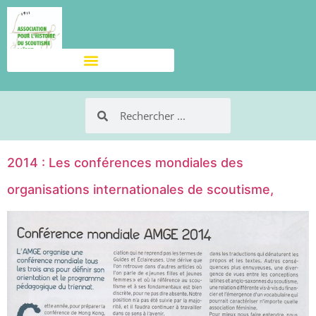
2014 : Les conférences mondiales des
organisations internationales de scoutisme,