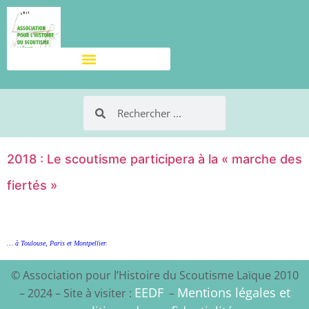
2018 : Le scoutisme participera à la « marche des
fiertés »
… à Toulouse, Paris et Montpellier.
© Association pour l’Histoire du Scoutisme Laïque 2010
EEDF
Mentions légales et
– 2024 – Site à visiter :
–