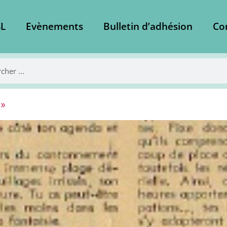
L
Evènements
Bulletin d’adhésion
Co
 »