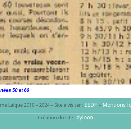
nées 50 et 60
EEDF
Mentions lé
me Laïque 2010 – 2024 – Site à visiter :
–
Xyloon
Création du site :