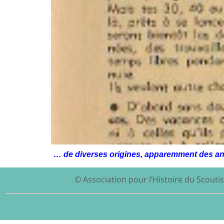
… de diverses origines, apparemment des an
© Association pour l’Histoire du Scoutis