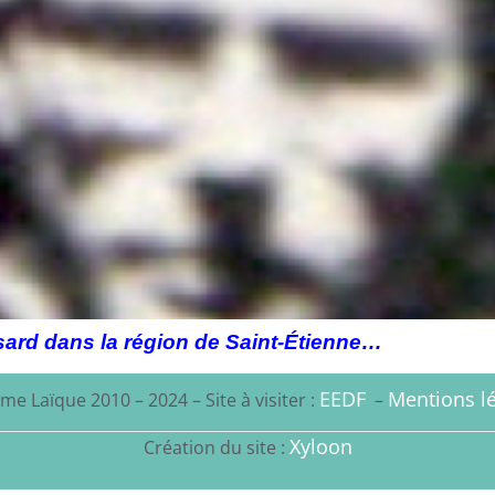
sard dans la région de Saint-Étienne…
EEDF
Mentions lé
me Laïque 2010 – 2024 – Site à visiter :
–
Xyloon
Création du site :