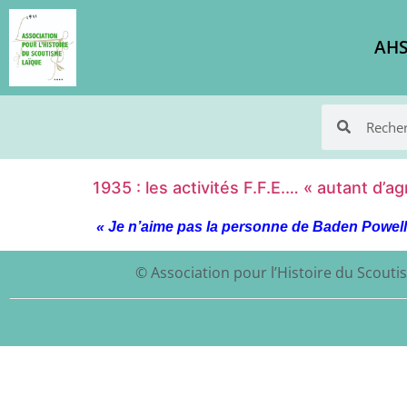
AHS
1935 : les activités F.F.E.… « autant 
« Je n’aime pas la personne de Baden Powell,
© Association pour l’Histoire du Scoutis