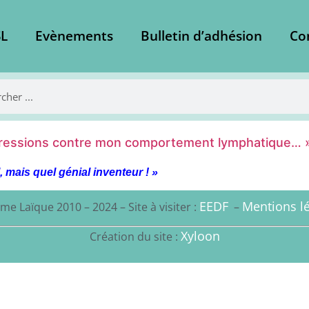
L
Evènements
Bulletin d’adhésion
Co
d’agressions contre mon comportement lymphatique… 
 mais quel génial inventeur ! »
EEDF
Mentions lé
me Laïque 2010 – 2024 – Site à visiter :
–
Xyloon
Création du site :