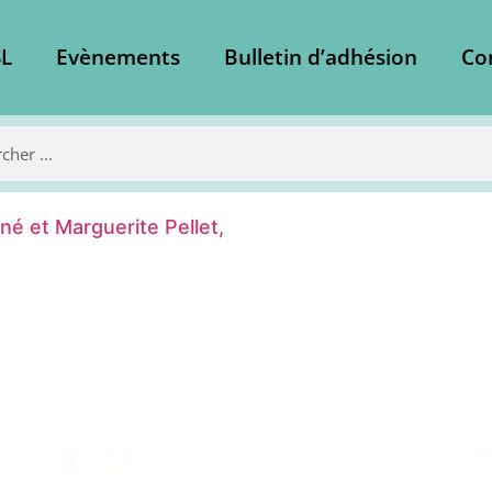
L
Evènements
Bulletin d’adhésion
Co
né et Marguerite Pellet,