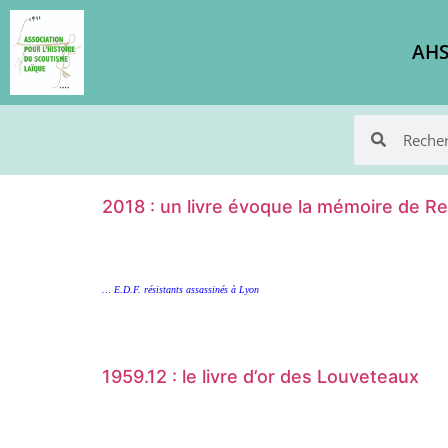
AHS
2018 : un livre évoque la mémoire de Re
… E.D.F. résistants assassinés à Lyon
1959.12 : le livre d’or des Louveteaux