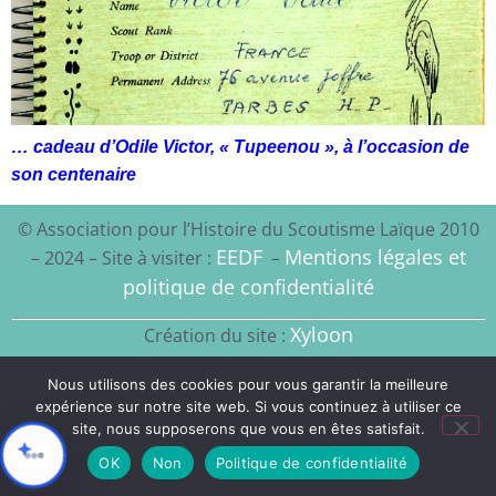
… cadeau d’Odile Victor, « Tupeenou », à l’occasion de
son centenaire
© Association pour l’Histoire du Scoutisme Laïque 2010
EEDF
Mentions légales et
– 2024 – Site à visiter :
–
politique de confidentialité
Xyloon
Création du site :
Nous utilisons des cookies pour vous garantir la meilleure
expérience sur notre site web. Si vous continuez à utiliser ce
site, nous supposerons que vous en êtes satisfait.
OK
Non
Politique de confidentialité