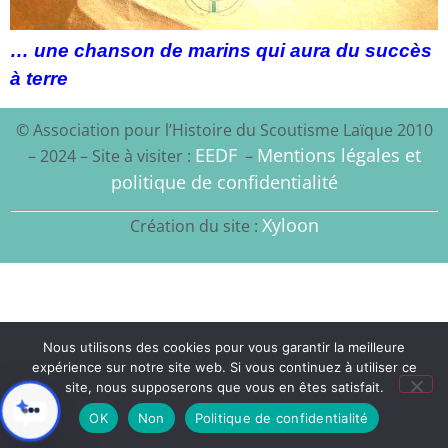
… une chanson de marins qui aura du succès
à terre
© Association pour l’Histoire du Scoutisme Laïque 2010
EEDF
Mentions légales et
– 2024 – Site à visiter :
–
politique de confidentialité
Xyloon
Création du site :
Nous utilisons des cookies pour vous garantir la meilleure
expérience sur notre site web. Si vous continuez à utiliser ce
site, nous supposerons que vous en êtes satisfait.
OK
Non
Politique de confidentialité