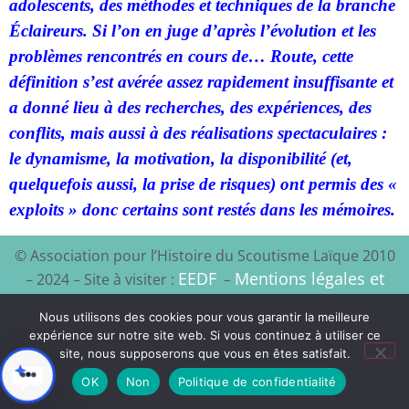
adolescents, des méthodes et techniques de la branche
Éclaireurs. Si l’on en juge d’après l’évolution et les
problèmes rencontrés en cours de… Route, cette
définition s’est avérée assez rapidement insuffisante et
a donné lieu à des recherches, des expériences, des
conflits, mais aussi à des réalisations spectaculaires :
le dynamisme, la motivation, la disponibilité (et,
quelquefois aussi, la prise de risques) ont permis des «
exploits » donc certains sont restés dans les mémoires.
© Association pour l’Histoire du Scoutisme Laïque 2010
EEDF
Mentions légales et
– 2024 – Site à visiter :
–
politique de confidentialité
Nous utilisons des cookies pour vous garantir la meilleure
expérience sur notre site web. Si vous continuez à utiliser ce
Xyloon
Création du site :
site, nous supposerons que vous en êtes satisfait.
OK
Non
Politique de confidentialité