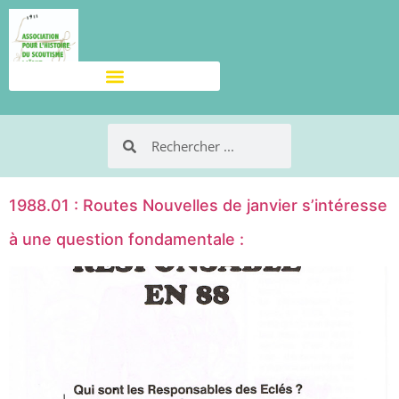
1988.01 : Routes Nouvelles de janvier s’intéresse
à une question fondamentale :