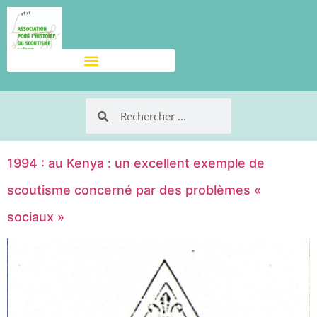
1994 : au Kenya : un excellent exemple de
scoutisme concerné par des problèmes «
sociaux »