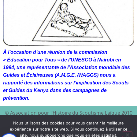
À l’occasion d’une réunion de la commission
« Éducation pour Tous » de l’UNESCO à Nairobi en
1994, une représentante de l’Association mondiale des
Guides et Éclaireuses (A.M.G.E. /WAGGS) nous a
rapporté des informations sur l’implication des Scouts
et Guides du Kenya dans des campagnes de
prévention.
© Association pour l’Histoire du Scoutisme Laïque 2010
EEDF
Mentions légales et
– 2024 – Site à visiter :
–
Nous utilisons des cookies pour vous garantir la meilleure
politique de confidentialité
expérience sur notre site web. Si vous continuez à utiliser ce
site, nous supposerons que vous en êtes satisfait.