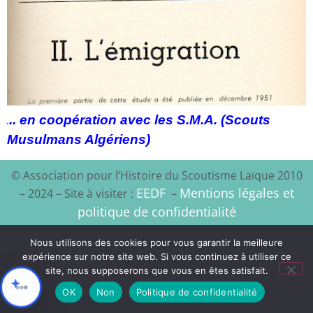
.. en coopération avec les S.M.A. (Scouts
.
Musulmans Algériens)
© Association pour l’Histoire du Scoutisme Laïque 2010
EEDF
Mentions légales et
– 2024 – Site à visiter :
–
politique de confidentialité
Xyloon
Création du site :
Nous utilisons des cookies pour vous garantir la meilleure
expérience sur notre site web. Si vous continuez à utiliser ce
site, nous supposerons que vous en êtes satisfait.
OK
Non
Politique de confidentialité