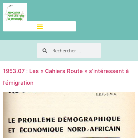
1953.07 : Les « Cahiers Route » s’intéressent à
l’émigration