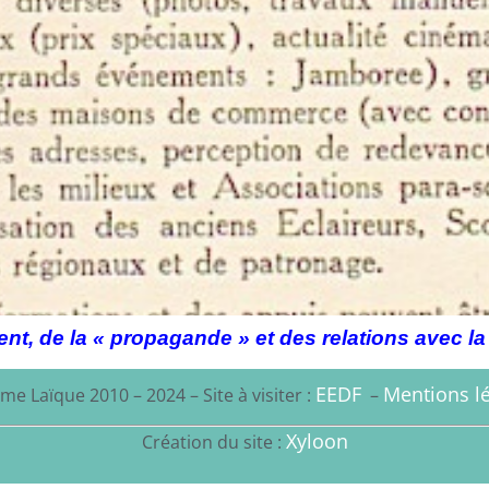
t, de la « propagande » et des relations avec la
EEDF
Mentions lé
me Laïque 2010 – 2024 – Site à visiter :
–
Xyloon
Création du site :