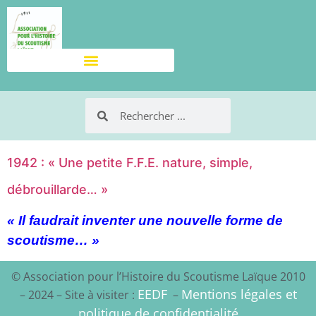
1942 : « Une petite F.F.E. nature, simple,
débrouillarde… »
« Il faudrait inventer une nouvelle forme de
scoutisme… »
© Association pour l’Histoire du Scoutisme Laïque 2010
EEDF
Mentions légales et
– 2024 – Site à visiter :
–
politique de confidentialité