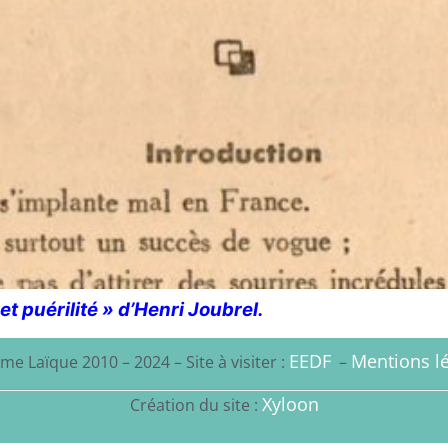
t puérilité » d’Henri Joubrel.
EEDF
Mentions lé
me Laïque 2010 – 2024 – Site à visiter :
–
Xyloon
Création du site :