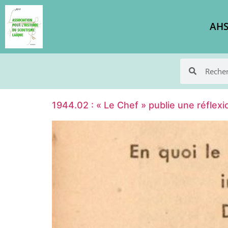
AHS
1944.02 : « Le Chef » publie une réflexi