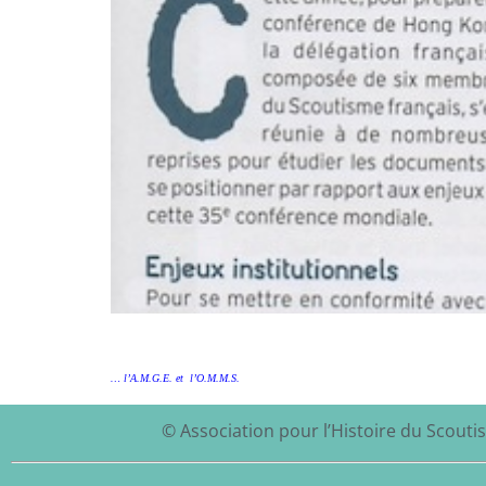
… l’A.M.G.E. et l’O.M.M.S.
© Association pour l’Histoire du Scoutis