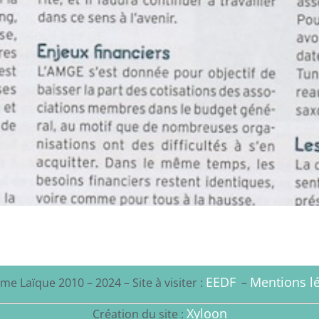
EEDF
Mentions lé
me Laïque 2010 – 2024 – Site à visiter :
–
Xyloon
Création du site :